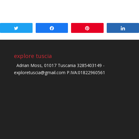
Tweet
Share
Pin
Shar
explore tuscia
Adrian Moss, 01017 Tuscania 3285403149 -
exploretuscia@gmail.com P.IVA:01822960561