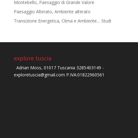
Montebello, Paesaggio di Grande Valore
Paesaggio Alterato, Ambiente alterato
Transizione Energetica, Clima e Ambiente… Studi
explore tuscia
Adrian Moss, 01017 Tuscania 3285403149 -
exploretuscia@gmail.com P.IVA:01822960561