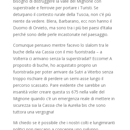
bisogno di distruggere la valle del Mignone con
superstrade e ferrovie per portare i Turisti. Se
deturpano il contesto rurale della Tuscia, non c’é più
niente da vedere. Blera, Barbarano, ecc non hanno il
Duomo di Orvieto, ma sono tra i più bei paesi d’Italia
perché sono delle perle incastonate nel paesaggio.
Comunque pensavo mentre facevo lo slalom tra le
buche della via Cassia con il mio fuoristrada – a
Volterra ci arrivano senza la superstrada!? Eccome! A
proposito di buche, ho acquistato proprio un
fuoristrada per poter arrivare da Sutri a Viterbo senza
troppo rischiare di perdere un semi-asse lungo il
percorso scassato. Pare evidente che sarebbe un
insanità voler creare questa ss 675 nella valle del
Mignone quando c’è un emergenza reale di mettere in
sicurezza sia la Cassia che la Aurelia bis che sono
tuttora una vergogna!
Mi chiedo se è possibile che i nostri colti e lungimiranti
politici non riescano a concepire uno sviluppo