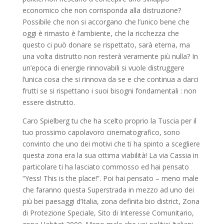
economico che non corrisponda alla distruzione?
Possibile che non si accorgano che l’unico bene che
oggi è rimasto è l’ambiente, che la ricchezza che
questo ci può donare se rispettato, sarà eterna, ma
una volta distrutto non resterà veramente più nulla? In
un’epoca di energie rinnovabili si vuole distruggere
l’unica cosa che si rinnova da se e che continua a darci
frutti se si rispettano i suoi bisogni fondamentali : non
essere distrutto.
Caro Spielberg tu che ha scelto proprio la Tuscia per il
tuo prossimo capolavoro cinematografico, sono
convinto che uno dei motivi che ti ha spinto a scegliere
questa zona era la sua ottima viabilità! La via Cassia in
particolare ti ha lasciato commosso ed hai pensato
“Yess! This is the place!”. Poi hai pensato – meno male
che faranno questa Superstrada in mezzo ad uno dei
più bei paesaggi d’Italia, zona definita bio district, Zona
di Protezione Speciale, Sito di Interesse Comunitario,