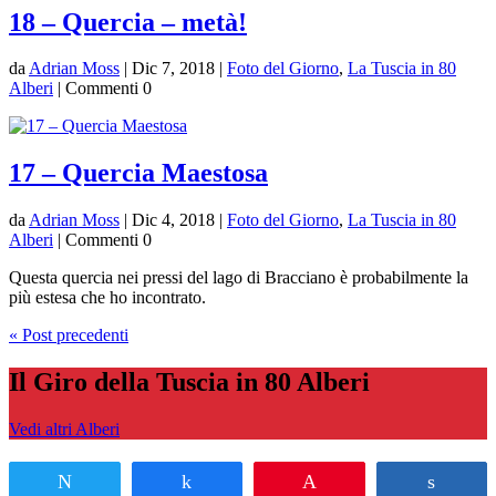
18 – Quercia – metà!
da
Adrian Moss
|
Dic 7, 2018
|
Foto del Giorno
,
La Tuscia in 80
Alberi
| Commenti 0
17 – Quercia Maestosa
da
Adrian Moss
|
Dic 4, 2018
|
Foto del Giorno
,
La Tuscia in 80
Alberi
| Commenti 0
Questa quercia nei pressi del lago di Bracciano è probabilmente la
più estesa che ho incontrato.
« Post precedenti
Il Giro della Tuscia in 80 Alberi
Vedi altri Alberi
Tweet
Share
Pin
Share