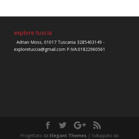
explore tuscia
Adrian Moss, 01017 Tuscania 3285403149 -
exploretuscia@gmail.com P.IVA:01822960561
Progettato da
Elegant Themes
| Sviluppato da