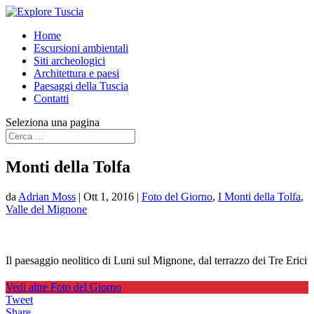
Home
Escursioni ambientali
Siti archeologici
Architettura e paesi
Paesaggi della Tuscia
Contatti
Seleziona una pagina
Monti della Tolfa
da
Adrian Moss
|
Ott 1, 2016
|
Foto del Giorno
,
I Monti della Tolfa
,
Valle del Mignone
Il paesaggio neolitico di Luni sul Mignone, dal terrazzo dei Tre
Erici
Vedi altre Foto del Giorno
Tweet
Share