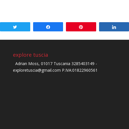
Tweet
Share
Pin
Shar
explore tuscia
Adrian Moss, 01017 Tuscania 3285403149 -
exploretuscia@gmail.com P.IVA:01822960561