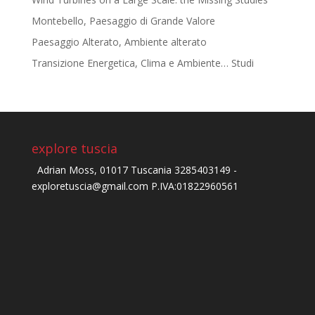
Montebello, Paesaggio di Grande Valore
Paesaggio Alterato, Ambiente alterato
Transizione Energetica, Clima e Ambiente… Studi
explore tuscia
Adrian Moss, 01017 Tuscania 3285403149 -
exploretuscia@gmail.com P.IVA:01822960561