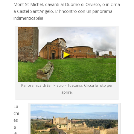
Mont St Michel, davanti al Duomo di Orvieto, o in cima
a Castel Sant’Angelo. E’ l’incontro con un panorama
indimenticabile!
Panoramica di San Pietro – Tuscania. Clicca la foto per
aprire.
La
chi
es
a
di