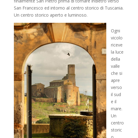
finalmente San Pietro prima di tornare indietro verso
San Francesco ed intorno al centro storico di Tuscania.
Un centro storico aperto e luminoso.
Ogni
vicolo
riceve
la luce
della
valle
che si
apre
verso
il sud
e il
mare.
Un
centro
storic
o