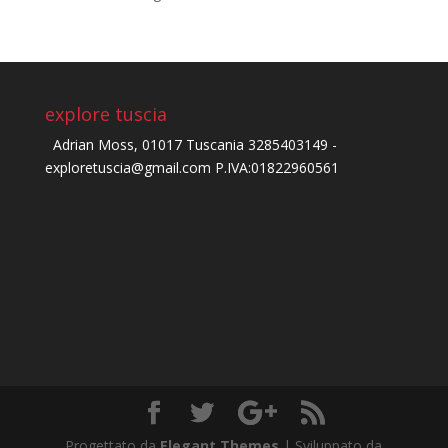
explore tuscia
Adrian Moss, 01017 Tuscania 3285403149 -
exploretuscia@gmail.com P.IVA:01822960561
Progettato da
Elegant Themes
| Sviluppato da