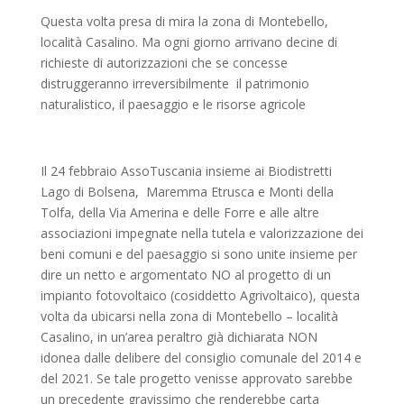
Questa volta presa di mira la zona di Montebello,
località Casalino. Ma ogni giorno arrivano decine di
richieste di autorizzazioni che se concesse
distruggeranno irreversibilmente il patrimonio
naturalistico, il paesaggio e le risorse agricole
Il 24 febbraio AssoTuscania insieme ai Biodistretti
Lago di Bolsena, Maremma Etrusca e Monti della
Tolfa, della Via Amerina e delle Forre e alle altre
associazioni impegnate nella tutela e valorizzazione dei
beni comuni e del paesaggio si sono unite insieme per
dire un netto e argomentato NO al progetto di un
impianto fotovoltaico (cosiddetto Agrivoltaico), questa
volta da ubicarsi nella zona di Montebello – località
Casalino, in un’area peraltro già dichiarata NON
idonea dalle delibere del consiglio comunale del 2014 e
del 2021. Se tale progetto venisse approvato sarebbe
un precedente gravissimo che renderebbe carta