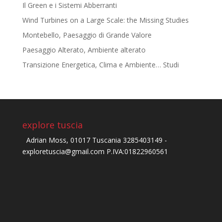
Il Green e i Sistemi Abberranti
Wind Turbines on a Large Scale: the Missing Studies
Montebello, Paesaggio di Grande Valore
Paesaggio Alterato, Ambiente alterato
Transizione Energetica, Clima e Ambiente… Studi
explore tuscia
Adrian Moss, 01017 Tuscania 3285403149 -
exploretuscia@gmail.com P.IVA:01822960561