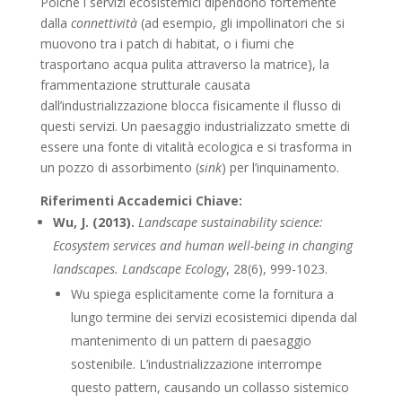
Poiché i servizi ecosistemici dipendono fortemente
dalla
connettività
(ad esempio, gli impollinatori che si
muovono tra i patch di habitat, o i fiumi che
trasportano acqua pulita attraverso la matrice), la
frammentazione strutturale causata
dall’industrializzazione blocca fisicamente il flusso di
questi servizi. Un paesaggio industrializzato smette di
essere una fonte di vitalità ecologica e si trasforma in
un pozzo di assorbimento (
sink
) per l’inquinamento.
Riferimenti Accademici Chiave:
Wu, J. (2013).
Landscape sustainability science:
Ecosystem services and human well-being in changing
landscapes.
Landscape Ecology
, 28(6), 999-1023.
Wu spiega esplicitamente come la fornitura a
lungo termine dei servizi ecosistemici dipenda dal
mantenimento di un pattern di paesaggio
sostenibile. L’industrializzazione interrompe
questo pattern, causando un collasso sistemico