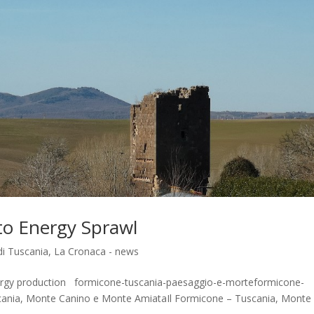
to Energy Sprawl
di Tuscania
,
La Cronaca - news
nergy production formicone-tuscania-paesaggio-e-morteformicone-
cania, Monte Canino e Monte AmiataIl Formicone – Tuscania, Monte