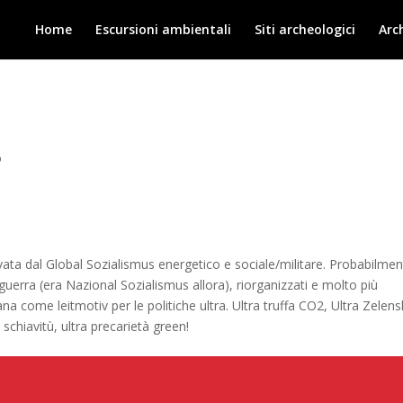
Home
Escursioni ambientali
Siti archeologici
Arc
o
vata dal Global Sozialismus energetico e sociale/militare. Probabilme
guerra (era Nazional Sozialismus allora), riorganizzati e molto più
a come leitmotiv per le politiche ultra. Ultra truffa CO2, Ultra Zelens
schiavitù, ultra precarietà green!