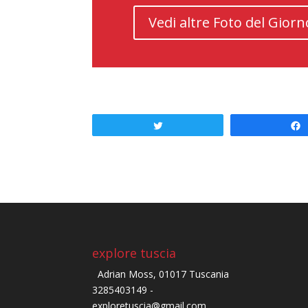
Vedi altre Foto del Giorn
Tweet
explore tuscia
Adrian Moss, 01017 Tuscania
3285403149 -
exploretuscia@gmail.com