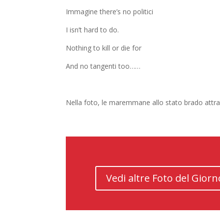
Immagine there’s no politici
I isn’t hard to do.
Nothing to kill or die for
And no tangenti too……
Nella foto, le maremmane allo stato brado attra
Vedi altre Foto del Giorn