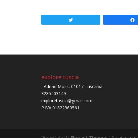
Tweet
explore tuscia
Adrian Moss, 01017 Tuscania
3285403149 -
exploretuscia@gmail.com
P.IVA:01822960561
Progettato da
Elegant Themes
| Sviluppato 