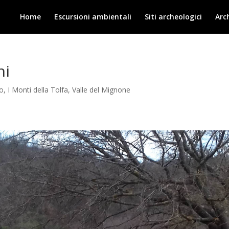
Home
Escursioni ambientali
Siti archeologici
Arc
ni
no
,
I Monti della Tolfa
,
Valle del Mignone