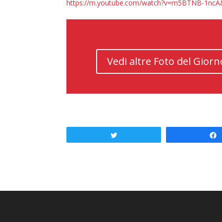
https://m.youtube.com/watch?v=m5BTNB-1ncA
Vedi altre Foto del Giorn
Tweet