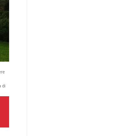
ere
à di