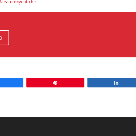
&feature=youtu.be
o
Share
Pin
Share