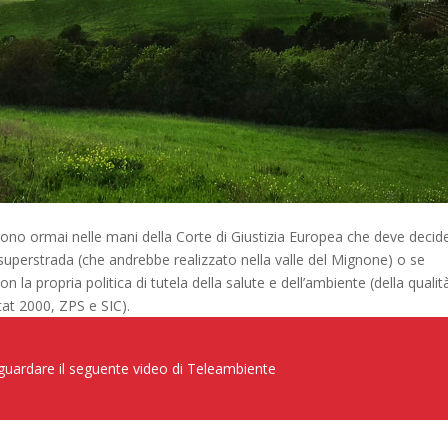
 sono ormai nelle mani della Corte di Giustizia Europea che deve decid
 superstrada (che andrebbe realizzato nella valle del Mignone) o se
n la propria politica di tutela della salute e dell’ambiente (della qualit
itat 2000, ZPS e SIC).
 guardare il seguente video di Teleambiente