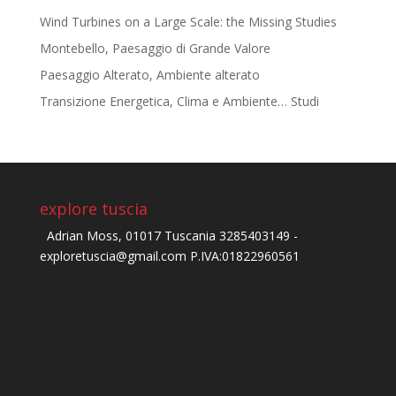
Wind Turbines on a Large Scale: the Missing Studies
Montebello, Paesaggio di Grande Valore
Paesaggio Alterato, Ambiente alterato
Transizione Energetica, Clima e Ambiente… Studi
explore tuscia
Adrian Moss, 01017 Tuscania 3285403149 -
exploretuscia@gmail.com P.IVA:01822960561