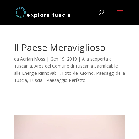
Il Paese Meraviglioso
da
Adrian Moss
|
Gen 19, 2019
|
Alla scoperta di
Tuscania
,
Area del Comune di Tuscania Sacrificabile
alle Energie Rinnovabili
,
Foto del Giorno
,
Paesaggi della
Tuscia
,
Tuscia - Paesaggio Perfetto